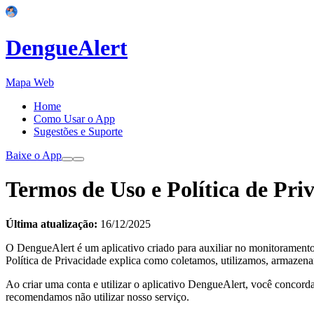
DengueAlert
Mapa Web
Home
Como Usar o App
Sugestões e Suporte
Baixe o App
Termos de Uso e Política de Pri
Última atualização:
16/12/2025
O DengueAlert é um aplicativo criado para auxiliar no monitoramento
Política de Privacidade explica como coletamos, utilizamos, armazen
Ao criar uma conta e utilizar o aplicativo DengueAlert, você concor
recomendamos não utilizar nosso serviço.